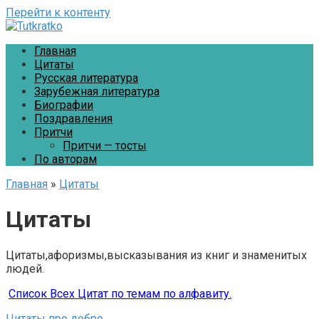
Перейти к контенту
Главная
Цитаты
Русская литература
Зарубежная литература
Биографии
Поздравления
Притчи
Притчи — тосты
По авторам
Главная
»
Цитаты
Цитаты
Цитаты,афоризмы,высказывания из книг и знаменитых
людей.
Список Всех Цитат по темам по алфавиту.
Цитаты про добро.