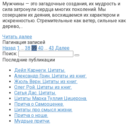
Мужчины — это загадочные создания, их мудрость и
сила затронули сердца многих поколений. Мы
созерцаем их деяния, восхищаемся их характером и
искренностью. Стремительные как ветер, сильные как
дерево,…
Читать далее
Пагинация записей
Назад
1
…
38
39
40
…
43
Далее
Поиск:
Последние публикации
Дейл Карнеги. Цитаты.
Александр Грин. Цитаты из книг.
Жюль Верн. Цитаты из книг.
Олег Рой. Цитаты из книг.
Сатья Дас. Цитаты.
Цитаты Марка Туллия Цицерона.
Притча о Самооценке.
Цитаты про смысл жизни.
Притча о ноше.
Мудрые притчи.