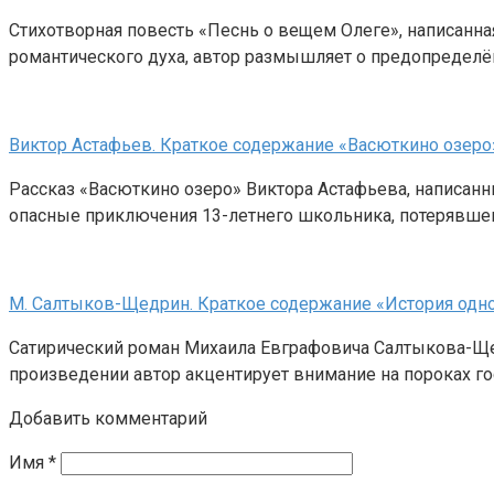
Стихотворная повесть «Песнь о вещем Олеге», написанна
романтического духа, автор размышляет о предопределё
Виктор Астафьев. Краткое содержание «Васюткино озеро
Рассказ «Васюткино озеро» Виктора Астафьева, написанн
опасные приключения 13-летнего школьника, потерявшег
М. Салтыков-Щедрин. Краткое содержание «История одно
Сатирический роман Михаила Евграфовича Салтыкова-Щед
произведении автор акцентирует внимание на пороках го
Добавить комментарий
Имя
*