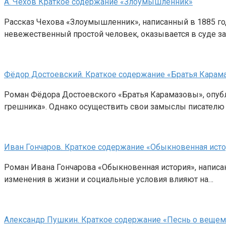
А. Чехов Краткое содержание «Злоумышленник»
Рассказ Чехова «Злоумышленник», написанный в 1885 год
невежественный простой человек, оказывается в суде з
Фёдор Достоевский. Краткое содержание «Братья Карам
Роман Фёдора Достоевского «Братья Карамазовы», опубл
грешника». Однако осуществить свои замыслы писателю н
Иван Гончаров. Краткое содержание «Обыкновенная ист
Роман Ивана Гончарова «Обыкновенная история», написан
изменения в жизни и социальные условия влияют на…
Александр Пушкин. Краткое содержание «Песнь о вещем