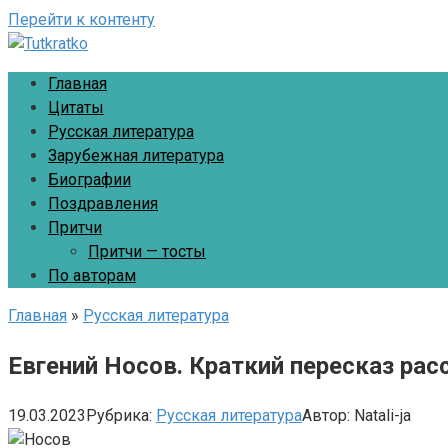
Перейти к контенту
Главная
Цитаты
Русская литература
Зарубежная литература
Биографии
Поздравления
Притчи
Притчи — тосты
По авторам
Главная
»
Русская литература
Евгений Носов. Краткий пересказ рас
19.03.2023
Рубрика:
Русская литература
Автор:
Natali-ja