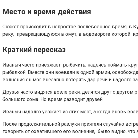
Место и время действия
Сюжет происходит в непростое послевоенное время, в К
реку, превращающуюся в омут, в водовороте которой кру
Краткий пересказ
Иваныч часто приезжает рыбачить, надеясь поймать кру
рыбалкой. Вместе они воевали в одной армии, освобождая
волнения он мог внезапно потерять дар речи и надолго за
Друзья часто видятся возле реки, делятся друг с друго
большого сома. Но время разводит друзей.
Иваныч надолго уезжает из этих мест, а когда вновь воз
После продолжительной разлуки приятели случайно встреч
говорить от охватившего его волнения, было видно, что А