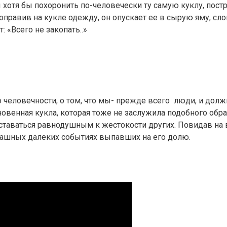
ы хотя бы похоронить по-человечески ту самую куклу, пос
правив на кукле одежду, он опускает ее в сырую яму, сл
: «Всего не закопать..»
о человечности, о том, что мы- прежде всего люди, и дол
овенная кукла, которая тоже не заслужила подобного обр
оставаться равнодушным к жестокости других. Повидав на
рашных далеких событиях выпавших на его долю.