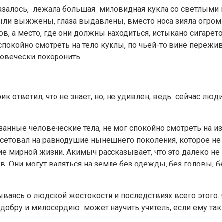
азалось, лежала большая миловидная кукла со светлыми в
ыли выжжены, глаза выдавлены, вместо носа зияла огромна
, а место, где они должны находиться, истыкано сигаретой
г спокойно смотреть на тело куклы, по чьей-то вине пережи
еловечески похоронить.
рик ответил, что не знает, но, не удивлен, ведь сейчас лю
нные человеческие тела, не мог спокойно смотреть на из
осетовал на равнодушие нынешнего поколения, которое не 
е мирной жизни. Акимыч рассказывает, что это далеко не п
в. Они могут валяться на земле без одежды, без головы, без
ясь о людской жестокости и последствиях всего этого. С
 добру и милосердию может научить учитель, если ему так