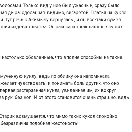
олосами. Только вид у нее был ужасный, сразу было
я дыра, сделанная, видимо, сигаретой. Платья на кукле
. Тут речь к Акимычу вернулась , и он все-таки сумел
вший издевательства. Он рассказал, как нашел в кустах
ди настолько обозленные, что вполне способны на такие
мученную куклу, ведь по облику она напоминала
желает чувствовать и понимать боль других, что оно
ервая растерзанная кукла, увиденная им, их вокруг
 рук, без ног.. И от этого становится очень страшно, ведь
тарик возмущается, что мимо таких кукол спокойно
 безразлична подобная жестокость!