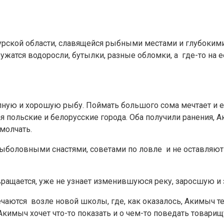
урской области, славящейся рыбными местами и глубоким
жатся водоросли, бутылки, разные обломки, а где-то на е
пную и хорошую рыбу. Поймать большого сома мечтает и 
 польские и белорусские города. Оба получили ранения, Ак
молчать.
м рыболовными снастями, советами по ловле и не оставля
вращается, уже не узнает изменившуюся реку, заросшую и 
аются возле новой школы, где, как оказалось, Акимыч теп
кимыч хочет что-то показать и о чем-то поведать товарищу.