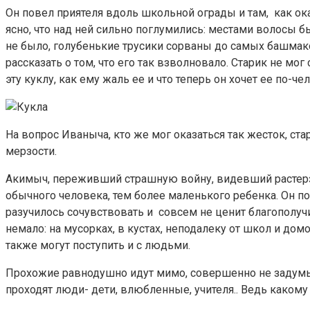
Он повел приятеля вдоль школьной ограды и там, как ок
ясно, что над ней сильно поглумились: местами волосы б
не было, голубенькие трусики сорваны до самых башмаков
рассказать о том, что его так взволновало. Старик не мо
эту куклу, как ему жаль ее и что теперь он хочет ее по-ч
На вопрос Иваныча, кто же мог оказаться так жесток, ста
мерзости.
Акимыч, переживший страшную войну, видевший растерза
обычного человека, тем более маленького ребенка. Он п
разучилось сочувствовать и совсем не ценит благополучи
немало: на мусорках, в кустах, неподалеку от школ и домо
также могут поступить и с людьми.
Прохожие равнодушно идут мимо, совершенно не задумыва
проходят люди- дети, влюбленные, учителя.. Ведь какому