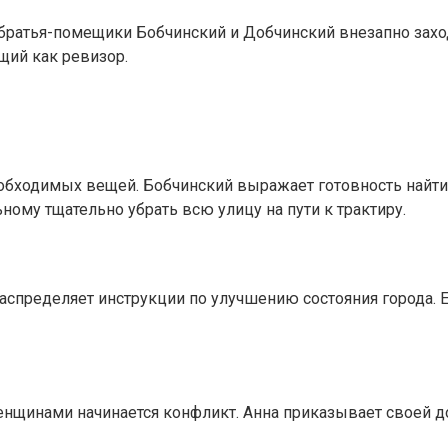
братья-помещики Бобчинский и Добчинский внезапно заход
щий как ревизор.
необходимых вещей. Бобчинский выражает готовность найт
ному тщательно убрать всю улицу на пути к трактиру.
аспределяет инструкции по улучшению состояния города. Ед
енщинами начинается конфликт. Анна приказывает своей до