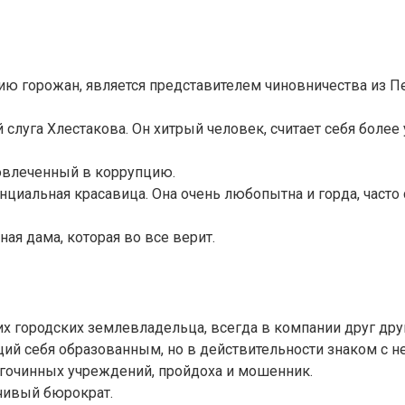
 горожан, является представителем чиновничества из Пете
слуга Хлестакова. Он хитрый человек, считает себя более 
овлеченный в коррупцию.
нциальная красавица. Она очень любопытна и горда, часто
ая дама, которая во все верит.
х городских землевладельца, всегда в компании друг друг
щий себя образованным, но в действительности знаком с н
агочинных учреждений, пройдоха и мошенник.
чивый бюрократ.