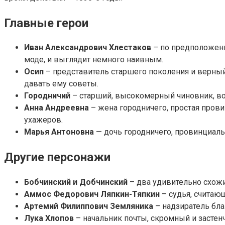
Главные герои
Иван Александрович Хлестаков
– по предположению
моде, и выглядит немного наивным.
Осип
– представитель старшего поколения и верный 
давать ему советы.
Городничий
– старший, высокомерный чиновник, в
Анна Андреевна
– жена городничего, простая прови
ухажеров.
Марья Антоновна
— дочь городничего, провинциальн
Другие персонажи
Бобчинский и Добчинский
– два удивительно схожи
Аммос Федорович Ляпкин-Тяпкин
– судья, считаю
Артемий Филиппович Земляника
– надзиратель бл
Лука Хлопов
– начальник почты, скромный и застен