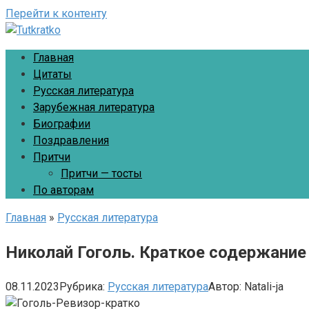
Перейти к контенту
Главная
Цитаты
Русская литература
Зарубежная литература
Биографии
Поздравления
Притчи
Притчи — тосты
По авторам
Главная
»
Русская литература
Николай Гоголь. Краткое содержание
08.11.2023
Рубрика:
Русская литература
Автор:
Natali-ja