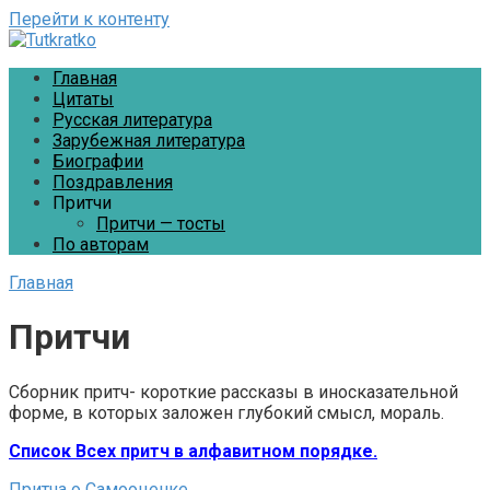
Перейти к контенту
Главная
Цитаты
Русская литература
Зарубежная литература
Биографии
Поздравления
Притчи
Притчи — тосты
По авторам
Главная
Притчи
Сборник притч- короткие рассказы в иносказательной
форме, в которых заложен глубокий смысл, мораль.
Список Всех притч в алфавитном порядке.
Притча о Самооценке.