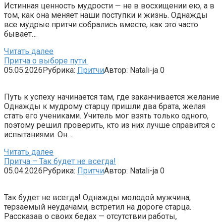
Истинная ценность мудрости — не в восхищении ею, а в
том, как она меняет наши поступки и жизнь. Однажды
все мудрые притчи собрались вместе, как это часто
бывает…
Читать далее
Притча о выборе пути.
05.05.2026
Рубрика:
Притчи
Автор:
Natali-ja
0
Путь к успеху начинается там, где заканчивается желание
Однажды к мудрому старцу пришли два брата, желая
стать его учениками. Учитель мог взять только одного,
поэтому решил проверить, кто из них лучше справится с
испытаниями. Он…
Читать далее
Притча – Так будет не всегда!
05.04.2026
Рубрика:
Притчи
Автор:
Natali-ja
0
Так будет не всегда! Однажды молодой мужчина,
терзаемый неудачами, встретил на дороге старца.
Рассказав о своих бедах — отсутствии работы,