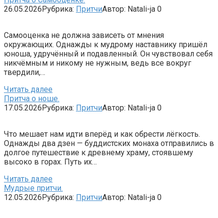
26.05.2026
Рубрика:
Притчи
Автор:
Natali-ja
0
Самооценка не должна зависеть от мнения
окружающих. Однажды к мудрому наставнику пришёл
юноша, удручённый и подавленный. Он чувствовал себя
никчёмным и никому не нужным, ведь все вокруг
твердили,…
Читать далее
Притча о ноше.
17.05.2026
Рубрика:
Притчи
Автор:
Natali-ja
0
Что мешает нам идти вперёд и как обрести лёгкость.
Однажды два дзен — буддистских монаха отправились в
долгое путешествие к древнему храму, стоявшему
высоко в горах. Путь их…
Читать далее
Мудрые притчи.
12.05.2026
Рубрика:
Притчи
Автор:
Natali-ja
0