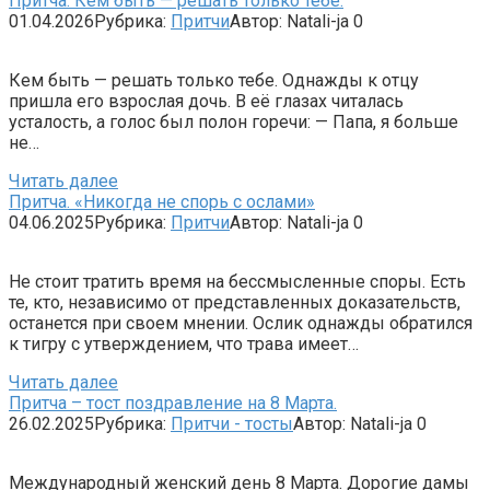
Притча. Кем быть — решать только тебе.
01.04.2026
Рубрика:
Притчи
Автор:
Natali-ja
0
Кем быть — решать только тебе. Однажды к отцу
пришла его взрослая дочь. В её глазах читалась
усталость, а голос был полон горечи: — Папа, я больше
не…
Читать далее
Притча. «Никогда не спорь с ослами»
04.06.2025
Рубрика:
Притчи
Автор:
Natali-ja
0
Не стоит тратить время на бессмысленные споры. Есть
те, кто, независимо от представленных доказательств,
останется при своем мнении. Ослик однажды обратился
к тигру с утверждением, что трава имеет…
Читать далее
Притча – тост поздравление на 8 Марта.
26.02.2025
Рубрика:
Притчи - тосты
Автор:
Natali-ja
0
Международный женский день 8 Марта. Дорогие дамы