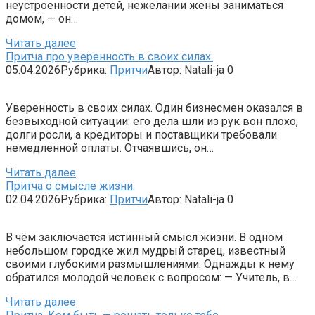
неустроенности детей, нежелании жены заниматься
домом, — он…
Читать далее
Притча про уверенность в своих силах.
05.04.2026
Рубрика:
Притчи
Автор:
Natali-ja
0
Уверенность в своих силах. Один бизнесмен оказался в
безвыходной ситуации: его дела шли из рук вон плохо,
долги росли, а кредиторы и поставщики требовали
немедленной оплаты. Отчаявшись, он…
Читать далее
Притча о смысле жизни.
02.04.2026
Рубрика:
Притчи
Автор:
Natali-ja
0
В чём заключается истинный смысл жизни. В одном
небольшом городке жил мудрый старец, известный
своими глубокими размышлениями. Однажды к нему
обратился молодой человек с вопросом: — Учитель, в…
Читать далее