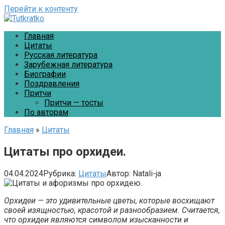
Перейти к контенту
Главная
Цитаты
Русская литература
Зарубежная литература
Биографии
Поздравления
Притчи
Притчи — тосты
По авторам
Главная
»
Цитаты
Цитаты про орхидеи.
04.04.2024
Рубрика:
Цитаты
Автор:
Natali-ja
Орхидеи — это удивительные цветы, которые восхищают
своей изящностью, красотой и разнообразием. Считается,
что орхидеи являются символом изысканности и