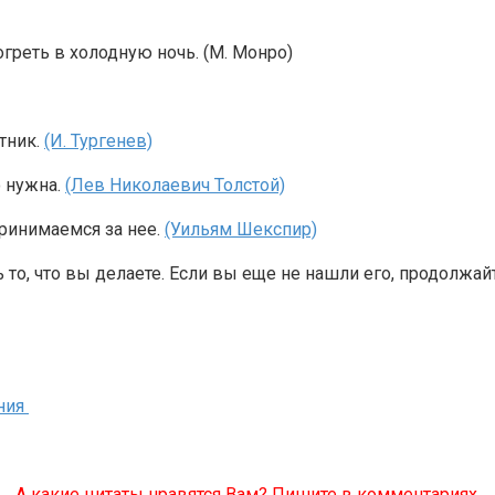
огреть в холодную ночь. (М. Монро)
отник.
(И. Тургенев)
о нужна.
(Лев Николаевич Толстой)
ринимаемся за нее.
(Уильям Шекспир)
то, что вы делаете. Если вы еще не нашли его, продолжайт
ния
А какие цитаты нравятся Вам? Пишите в комментариях.