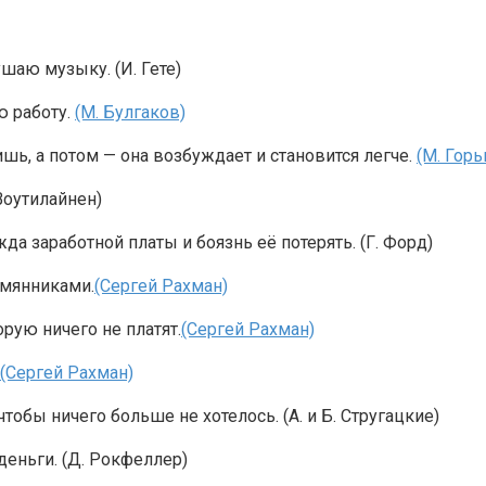
ушаю музыку. (И. Гете)
ю работу.
(М. Булгаков)
шь, а потом — она возбуждает и становится легче.
(М. Горь
Воутилайнен)
а заработной платы и боязнь её потерять. (Г. Форд)
емянниками.
(Сергей Рахман)
рую ничего не платят.
(Сергей Рахман)
(Сергей Рахман)
тобы ничего больше не хотелось. (А. и Б. Стругацкие)
деньги. (Д. Рокфеллер)