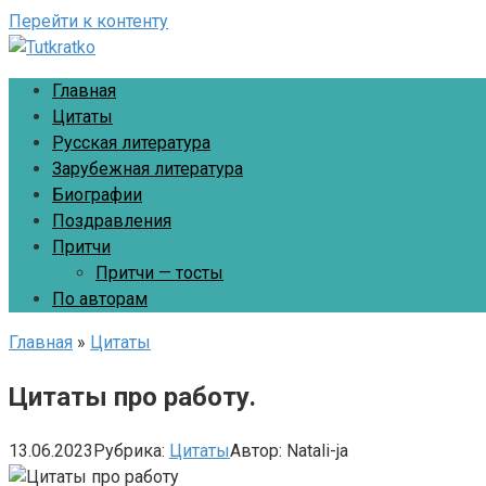
Перейти к контенту
Главная
Цитаты
Русская литература
Зарубежная литература
Биографии
Поздравления
Притчи
Притчи — тосты
По авторам
Главная
»
Цитаты
Цитаты про работу.
13.06.2023
Рубрика:
Цитаты
Автор:
Natali-ja