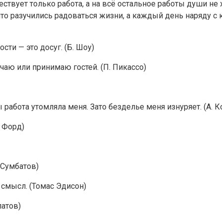
ествует только работа, а на всё остальное работы души не 
то разучились радоваться жизни, а каждый день наряду с к
ости — это досуг. (Б. Шоу)
чаю или принимаю гостей. (П. Пикассо)
 работа утомляла меня. Зато безделье меня изнуряет. (А. 
. Форд)
р Сумбатов)
 смысл. (Томас Эдисон)
латов)