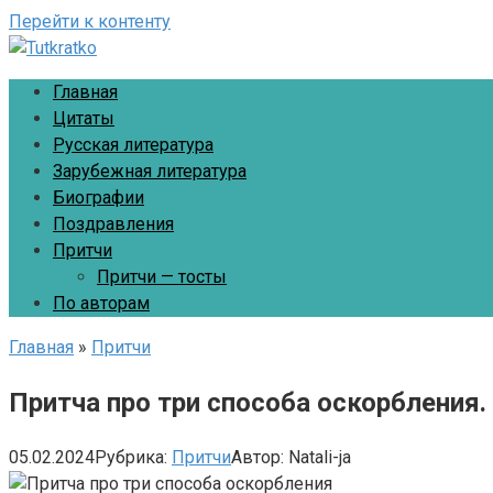
Перейти к контенту
Главная
Цитаты
Русская литература
Зарубежная литература
Биографии
Поздравления
Притчи
Притчи — тосты
По авторам
Главная
»
Притчи
Притча про три способа оскорбления.
05.02.2024
Рубрика:
Притчи
Автор:
Natali-ja