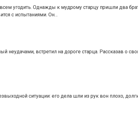
 всем угодить. Однажды к мудрому старцу пришли два брата
вится с испытаниями. Он…
й неудачами, встретил на дороге старца. Рассказав о свои
езвыходной ситуации: его дела шли из рук вон плохо, долг