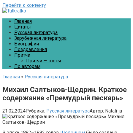
Перейти к контенту
Главная
Цитаты
Русская литература
Зарубежная литература
Биографии
Поздравления
Притчи
Притчи — тосты
По авторам
Главная
»
Русская литература
Михаил Салтыков-Щедрин. Краткое
содержание «Премудрый пескарь»
21.02.2024
Рубрика:
Русская литература
Автор:
Natali-ja
В эпоху 1882–1883 годов
Щедрином
было создано