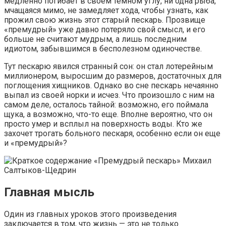
медленно погибает в своем темном углу, ни одна рыба,
мчащаяся мимо, не замедляет хода, чтобы узнать, как
прожил свою жизнь этот старый пескарь. Прозвище
«премудрый» уже давно потеряло свой смысл, и его
больше не считают мудрым, а лишь последним
идиотом, забывшимся в бесполезном одиночестве.
Тут пескарю явился странный сон: он стал лотерейным
миллионером, выросшим до размеров, достаточных для
поглощения хищников. Однако во сне пескарь нечаянно
выпал из своей норки и исчез. Что произошло с ним на
самом деле, осталось тайной: возможно, его поймала
щука, а возможно, что-то еще. Вполне вероятно, что он
просто умер и всплыл на поверхность воды. Кто же
захочет трогать больного пескаря, особенно если он еще
и «премудрый»?
Главная мысль
Один из главных уроков этого произведения
заключается в том, что жизнь — это не только