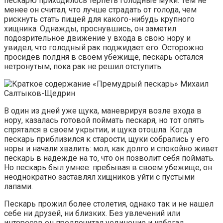
пескарю приходилось терпеть голодные муки. Тем не
менее он считал, что лучше страдать от голода, чем
рискнуть стать пищей для какого-нибудь крупного
хищника. Однажды, проснувшись, он заметил
подозрительное движение у входа в свою нору и
увидел, что голодный рак поджидает его. Осторожно
просидев полдня в своем убежище, пескарь остался
нетронутым, пока рак не решил отступить.
В один из дней уже щука, маневрируя возле входа в
нору, казалась готовой поймать пескаря, но тот опять
спрятался в своем укрытии, и щука отошла. Когда
пескарь приблизился к старости, щуки собрались у его
норы и начали хвалить: мол, как долго и спокойно живет
пескарь в надежде на то, что он позволит себя поймать.
Но пескарь был умнее: пребывая в своем убежище, он
неоднократно заставлял хищников уйти с пустыми
лапами.
Пескарь прожил более столетия, однако так и не нашел
себе ни друзей, ни близких. Без увлечений или
интересов он предпочитал уединение и избегал