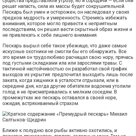
существа представляли угрозу, но и сородичи — если они
решат напасть, сила их массы будет сокрушительной.
Пескарь был умен и осторожен, он наследовал у своих
предков мудрость и умеренность. Стремясь избежать
внимания, которое могло привести к неприятным
последствиям, он решил вести скрытный образ жизни и
не привлекать к себе лишнего внимания.
Пескарь вырыл себе такое убежище, что даже самые
искусные охотники не смогли бы его обнаружить. Все
это время он трудолюбиво расчищал свою нору, прячась
под густыми складками ила или зарослями травы. С
тактичной настойчивостью он разработал свой график
выходов из укрытия: предпочитал выходить лишь после
заката, когда хищники в усталости отдыхали, или в
середине дня, когда другие обитатели водоема утолили
голод и не присматривались к мелким соседям. В
промежутках же пескарь оставался в своей норе,
ожидая, встряхиваемый страхом.
Ближе к полудню все рыбы активно охотились, и