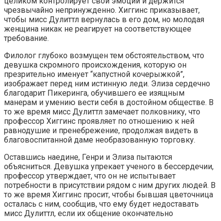
целиком контролирует свои эмоции и держится
чрезвычайно непринужденно. Хиггинс приказывает,
чтобы мисс Дулиттл вернулась в его дом, но молодая
женщина никак не реагирует на соответствующее
требование.
Филолог глубоко возмущен тем обстоятельством, что
девушка скромного происхождения, которую он
презрительно именует “капустной кочерыжкой”,
изображает перед ним истинную леди. Элиза сердечно
благодарит Пикеринга, обучившего ее изящным
манерам и умению вести себя в достойном обществе. В
то же время мисс Дулиттл замечает полковнику, что
профессор Хиггинс проявляет по отношению к ней
равнодушие и пренебрежение, продолжая видеть в
благовоспитанной даме необразованную торговку.
Оставшись наедине, Генри и Элиза пытаются
объясниться. Девушка упрекает ученого в бессердечии,
профессор утверждает, что он не испытывает
потребности в присутствии рядом с ним других людей. В
то же время Хиггинс просит, чтобы бывшая цветочница
осталась с ним, сообщив, что ему будет недоставать
мисс Дулиттл, если их общение окончательно