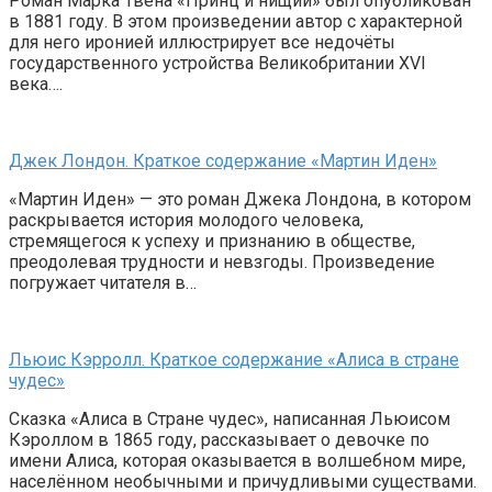
Роман Марка Твена «Принц и нищий» был опубликован
в 1881 году. В этом произведении автор с характерной
для него иронией иллюстрирует все недочёты
государственного устройства Великобритании XVI
века….
Джек Лондон. Краткое содержание «Мартин Иден»
«Мартин Иден» — это роман Джека Лондона, в котором
раскрывается история молодого человека,
стремящегося к успеху и признанию в обществе,
преодолевая трудности и невзгоды. Произведение
погружает читателя в…
Льюис Кэрролл. Краткое содержание «Алиса в стране
чудес»
Сказка «Алиса в Стране чудес», написанная Льюисом
Кэроллом в 1865 году, рассказывает о девочке по
имени Алиса, которая оказывается в волшебном мире,
населённом необычными и причудливыми существами.