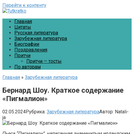
Перейти к контенту
Главная
Цитаты
Русская литература
Зарубежная литература
Биографии
Поздравления
Притчи
Притчи — тосты
По авторам
Главная
»
Зарубежная литература
Бернард Шоу. Краткое содержание
«Пигмалион»
02.05.2024
Рубрика:
Зарубежная литература
Автор:
Natali-
ja
Пьеса “Пигмалион”, написанная знаменитым ирландским