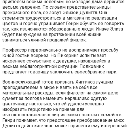
приятелям весьма нелепым, но молодая дама держится
весьма уверенно. По словам представительницы
прекрасного пола, ее зовут Элизой Дулиттл. Она
стремится трудоустроиться в магазин по реализации
цветов и горячо упрашивает Генри обучить ее говорить
так, как изъясняются образованные люди. Иначе Элиза
будет вынуждена на протяжении всей жизни
заниматься уличной продажей фиалок.
Профессор первоначально не воспринимает просьбу
юной гостьи всерьез. Но Пикеринг испытывает
искреннее сочувствие к девушке, находящейся в
весьма неблагоприятной ситуации. Полковник
предлагает товарищу заключить своеобразное пари.
Военнослужащий готов признать Хиггинса лучшим
преподавателем в мире и взять на себя все
материальные расходы, если филолог на самом деле
сумеет за полгода изменить неряшливо одетую
цветочницу настолько, что ей удастся успешно
изобразить герцогиню на приеме для
высокопоставленных лиц из самых знатных семейств.
Генри понимает, что предстоящее преобразование мисс
Дулиттл действительно может принести ему интересный