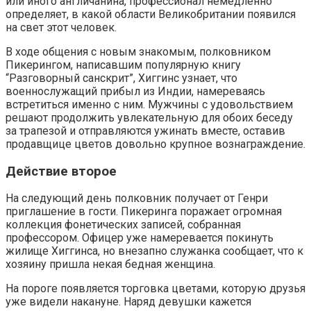
или иного англичанина, профессионал немедленно
определяет, в какой области Великобритании появился
на свет этот человек.
В ходе общения с новым знакомым, полковником
Пикерингом, написавшим популярную книгу
“Разговорный санскрит”, Хиггинс узнает, что
военнослужащий прибыл из Индии, намереваясь
встретиться именно с ним. Мужчины с удовольствием
решают продолжить увлекательную для обоих беседу
за трапезой и отправляются ужинать вместе, оставив
продавщице цветов довольно крупное вознаграждение.
Действие второе
На следующий день полковник получает от Генри
приглашение в гости. Пикеринга поражает огромная
коллекция фонетических записей, собранная
профессором. Офицер уже намеревается покинуть
жилище Хиггинса, но внезапно служанка сообщает, что к
хозяину пришла некая бедная женщина.
На пороге появляется торговка цветами, которую друзья
уже видели накануне. Наряд девушки кажется