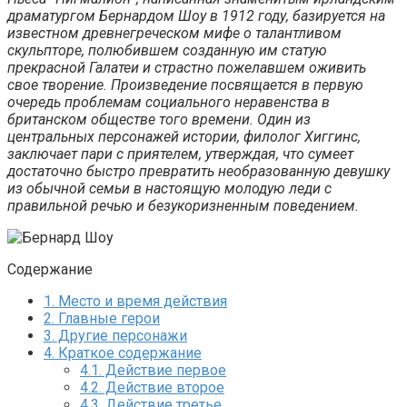
драматургом Бернардом Шоу в 1912 году, базируется на
известном древнегреческом мифе о талантливом
скульпторе, полюбившем созданную им статую
прекрасной Галатеи и страстно пожелавшем оживить
свое творение. Произведение посвящается в первую
очередь проблемам социального неравенства в
британском обществе того времени. Один из
центральных персонажей истории, филолог Хиггинс,
заключает пари с приятелем, утверждая, что сумеет
достаточно быстро превратить необразованную девушку
из обычной семьи в настоящую молодую леди с
правильной речью и безукоризненным поведением.
Содержание
1.
Место и время действия
2.
Главные герои
3.
Другие персонажи
4.
Краткое содержание
4.1.
Действие первое
4.2.
Действие второе
4.3.
Действие третье