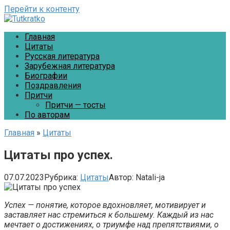
Перейти к контенту
Главная
Цитаты
Русская литература
Зарубежная литература
Биографии
Поздравления
Притчи
Притчи — тосты
По авторам
Главная
»
Цитаты
Цитаты про успех.
07.07.2023
Рубрика:
Цитаты
Автор:
Natali-ja
Успех — понятие, которое вдохновляет, мотивирует и
заставляет нас стремиться к большему. Каждый из нас
мечтает о достижениях, о триумфе над препятствиями, о