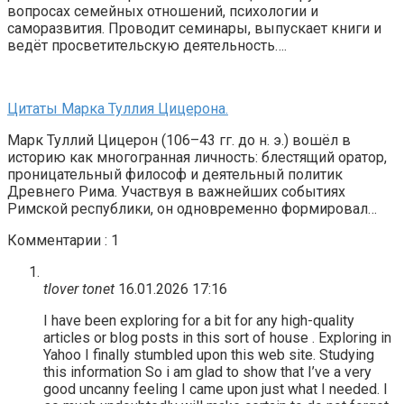
вопросах семейных отношений, психологии и
саморазвития. Проводит семинары, выпускает книги и
ведёт просветительскую деятельность….
Цитаты Марка Туллия Цицерона.
Марк Туллий Цицерон (106–43 гг. до н. э.) вошёл в
историю как многогранная личность: блестящий оратор,
проницательный философ и деятельный политик
Древнего Рима. Участвуя в важнейших событиях
Римской республики, он одновременно формировал…
Комментарии : 1
tlover tonet
16.01.2026 17:16
I have been exploring for a bit for any high-quality
articles or blog posts in this sort of house . Exploring in
Yahoo I finally stumbled upon this web site. Studying
this information So i am glad to show that I’ve a very
good uncanny feeling I came upon just what I needed. I