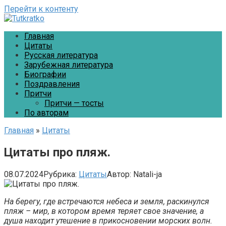
Перейти к контенту
Главная
Цитаты
Русская литература
Зарубежная литература
Биографии
Поздравления
Притчи
Притчи — тосты
По авторам
Главная
»
Цитаты
Цитаты про пляж.
08.07.2024
Рубрика:
Цитаты
Автор:
Natali-ja
На берегу, где встречаются небеса и земля, раскинулся
пляж – мир, в котором время теряет свое значение, а
душа находит утешение в прикосновении морских волн.