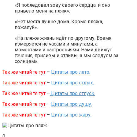
«Я последовал зову своего сердца, и оно
привело меня на пляж».
«Нет места лучше дома. Кроме пляжа,
пожалуй».
«На пляже жизнь идёт по-другому. Время
измеряется не часами и минутами, а
моментами и настроениями. Нами движут
течения, приливы и отливы, а мы следуем за
солнцем».
Так же читай те тут
–
Цитаты про лето.
Так же читай те тут
–
Цитаты про отдых.
Так же читай те тут
–
Цитаты про отпуск.
Так же читай те тут
–
Цитаты про душу.
Так же читай те тут
–
Цитаты про жару.
0