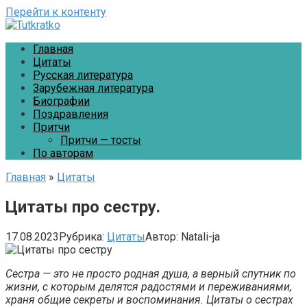
Перейти к контенту
Главная
Цитаты
Русская литература
Зарубежная литература
Биографии
Поздравления
Притчи
Притчи — тосты
По авторам
Главная
»
Цитаты
Цитаты про сестру.
17.08.2023
Рубрика:
Цитаты
Автор:
Natali-ja
Сестра — это не просто родная душа, а верный спутник по
жизни, с которым делятся радостями и переживаниями,
храня общие секреты и воспоминания. Цитаты о сестрах