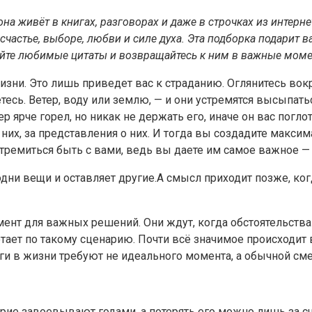
 она живёт в книгах, разговорах и даже в строчках из инте
 счастье, выборе, любви и силе духа. Эта подборка подарит
чайте любимые цитаты и возвращайтесь к ним в важные мом
изни. Это лишь приведет вас к страданию. Оглянитесь вокр
тесь. Ветер, воду или землю, — и они устремятся высыпат
ер ярче горел, но никак не держать его, иначе он вас погл
за них, за представления о них. И тогда вы создадите мак
ремиться быть с вами, ведь вы даете им самое важное — 
одни вещи и оставляет другие.А смысл приходит позже, ко
нт для важных решений. Они ждут, когда обстоятельства 
отает по такому сценарию. Почти всё значимое происходит
ги в жизни требуют не идеального момента, а обычной сме
рие завоевывают годами, а потерять его можно лишь за сч