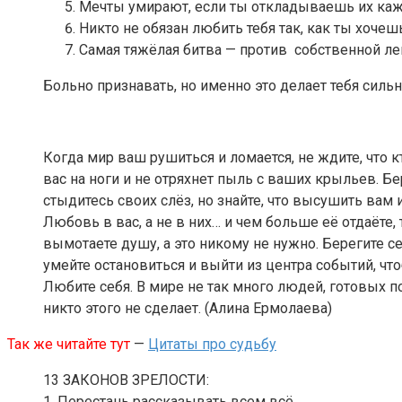
Мечты умирают, если ты откладываешь их ка
Никто не обязан любить тебя так, как ты хочеш
Самая тяжёлая битва — против собственной лен
Больно признавать, но именно это делает тебя сильн
Когда мир ваш рушиться и ломается, не ждите, что к
вас на ноги и не отряхнет пыль с ваших крыльев. Б
стыдитесь своих слёз, но знайте, что высушить вам
Любовь в вас, а не в них… и чем больше её отдаёте,
вымотаете душу, а это никому не нужно. Берегите се
умейте остановиться и выйти из центра событий, что
Любите себя. В мире не так много людей, готовых по
никто этого не сделает. (Алина Ермолаева)
Так же читайте тут
—
Цитаты про судьбу
13 ЗАКОНОВ ЗРЕЛОСТИ:
1. Перестань рассказывать всем всё.