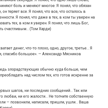
иняют боль и меняют многое. Я понял, что обязан
н теряет все. Я понял, что все, что осталось в
ости. Я понял, что даже в тех, в ком ты уверен на
звать тех, в ком я уверен. Я понял, что лишь Бог,
ыть счастливым… (Том Харди)
ает денег, что-то плохо, одно, другое, третье… Я
ди, спасибо большое». — Александр Мясников
 ведь злорадствующих обычно куда больше, чем
преобладать над числом тех, кто готов искренне за
ервых шагов, ни последних сообщений… Так или
го любви, ни его жалости… Не топчите собственную
ели — позвонили, написали, пришли, ушли… Ваша
 Керри)