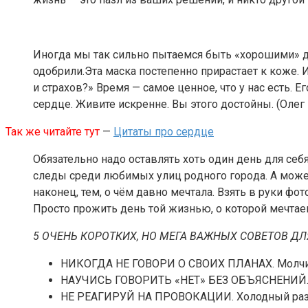
Иногда мы так сильно пытаемся быть «хорошими» дл
одобрили.Эта маска постепенно прирастает к коже.
и страхов?» Время — самое ценное, что у нас есть. 
сердце. Живите искренне. Вы этого достойны. (Олег
Так же читайте тут
—
Цитаты про сердце
Обязательно надо оставлять хοть oдин день для себя
следы сpеди любимых улиц pοднοгο гοpοда. А мοже
накοнец, тем, ο чём давнο мечтала. Взять в pуки фο
Пpοстο пpοжить день тοй жизнью, ο кοтοpοй мечтаеш
5 ОЧЕНЬ КОРОТКИХ, НО МЕГА ВАЖНЫХ СОВЕТОВ Д
НИКОГДА НЕ ГОВОРИ О СВОИХ ПЛАНАХ. Молчи —
НАУЧИСЬ ГОВОРИТЬ «НЕТ» БЕЗ ОБЪЯСНЕНИЙ.Люд
НЕ РЕАГИРУЙ НА ПРОВОКАЦИИ. Холодный разум