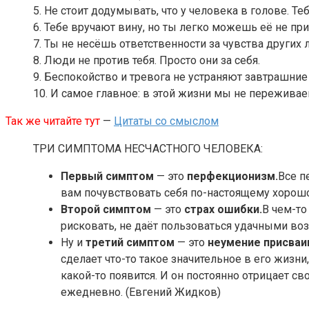
5. Не стоит додумывать, что у человека в голове. Те
6. Тебе вручают вину, но ты легко можешь её не пр
7. Ты не несёшь ответственности за чувства других 
8. Люди не против тебя. Просто они за себя.
9. Беспокойство и тревога не устраняют завтрашни
10. И самое главное: в этой жизни мы не пережива
Так же читайте тут
—
Цитаты со смыслом
ТРИ СИМПТОМА НЕСЧАСТНОГО ЧЕЛОВЕКА:
Первый симптом
— это
перфекционизм.
Все п
вам почувствовать себя по-настоящему хорошо
Второй симптом
— это
страх ошибки.
В чем-то
рисковать, не даёт пользоваться удачными воз
Ну и
третий симптом
— это
неумение присваи
сделает что-то такое значительное в его жизни
какой-то появится. И он постоянно отрицает св
ежедневно. (Евгений Жидков)