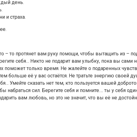
ждый день.
ь.
и и страха.
ее.
то – то протянет вам руку помощи, чтобы вытащить из – по
ерегите себя… Никто не подарит вам улыбку, пока вы сами 
 их поможет только время. Не жалейте о подаренных чувст
 тем больше её у вас остаётся. Не тратьте энергию своей 
бя… Умейте сказать нет тем, кто пользуется вашей добротой
бы набраться сил. Берегите себя и помните…. ты у себя од
дарить вам любовь, но это не значит, что вы её не достойн