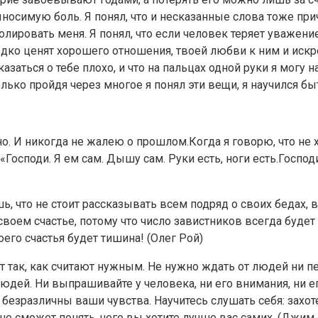
носимую боль. Я понял, что и несказанные слова тоже прич
ировать меня. Я понял, что если человек теряет уважение, о
ко ценят хорошего отношения, твоей любви к ним и искренн
казаться о тебе плохо, и что на пальцах одной руки я могу на
только пройдя через многое я понял эти вещи, я научился б
И никогда не жалею о прошлом.Когда я говорю, что не хват
Господи. Я ем сам. Дышу сам. Руки есть, ноги есть.Госпо
, что не стоит рассказывать всем подряд о своих бедах,
воем счастье, потому что число завистников всегда будет 
оего счастья будет тишина! (Олег Рой)
 так, как считают нужным. Не нужно ждать от людей ни п
людей. Ни выпрашивайте у человека, ни его внимания, ни е
езразличны ваши чувства. Научитесь слушать себя: захот
 не сможет понять, чего вы хотите лучше вас самих. (Джим