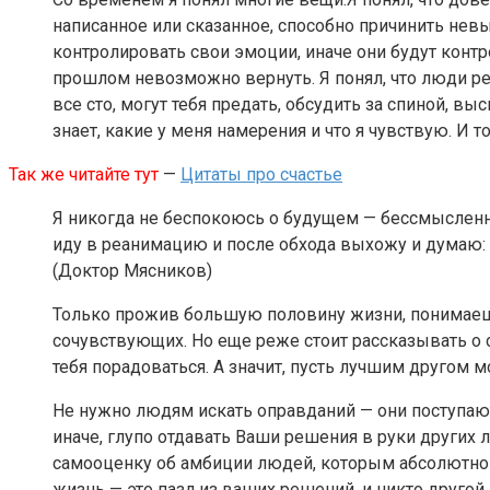
написанное или сказанное, способно причинить невы
контролировать свои эмоции, иначе они будут контрол
прошлом невозможно вернуть. Я понял, что люди ред
все сто, могут тебя предать, обсудить за спиной, выс
знает, какие у меня намерения и что я чувствую. И 
Так же читайте тут
—
Цитаты про счастье
Я никогда не беспокоюсь о будущем — бессмысленно. 
иду в реанимацию и после обхода выхожу и думаю: «
(Доктор Мясников)
Только прожив большую половину жизни, понимаешь
сочувствующих. Но еще реже стоит рассказывать о с
тебя порадоваться. А значит, пусть лучшим другом м
Не нужно людям искать оправданий — они поступают
иначе, глупо отдавать Ваши решения в руки других 
самооценку об амбиции людей, которым абсолютно б
жизнь — это пазл из ваших решений, и никто другой