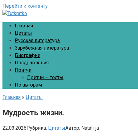
Перейти к контенту
Главная
Цитаты
Русская литература
Зарубежная литература
Биографии
Поздравления
Притчи
Притчи — тосты
По авторам
Главная
»
Цитаты
Мудрость жизни.
22.03.2026
Рубрика:
Цитаты
Автор:
Natali-ja