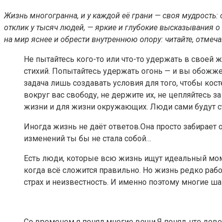
Жизнь многогранна, и у каждой её грани — своя мудрость:
отклик у тысяч людей, — яркие и глубокие высказывания о
на мир яснее и обрести внутреннюю опору: читайте, отме
Не пытайтесь кого-то или что-то удержать в своей ж
стихий. Попытайтесь удержать огонь — и вы обожже
задача лишь создавать условия для того, чтобы кост
вокруг вас свободу, не держите их, не цепляйтесь 
жизни и для жизни окружающих. Люди сами будут ст
Иногда жизнь не даёт ответов.Она просто забирает 
изменений ты бы не стала собой…
Есть люди, которые всю жизнь ищут идеальный моме
когда всё сложится правильно. Но жизнь редко раб
страх и неизвестность. И именно поэтому многие ша
Со временем я понял многие вещи.Я понял, что дове