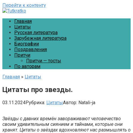
Перейти к контенту
Главная
Цитаты
Русская литература
Зарубежная литература
Биографии
Поздравления
Притчи
Притчи — тосты
По авторам
Главная
»
Цитаты
Цитаты про звезды.
03.11.2024
Рубрика:
Цитаты
Автор:
Natali-ja
Звёзды с давних времён завораживают человечество
своим удивительным сиянием и тайнами, которые они
хранят. Цитаты о звёздах вдохновляют нас размышлять о