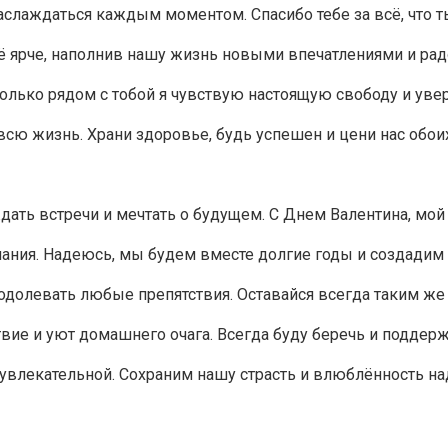
 наслаждаться каждым моментом. Спасибо тебе за всё, что 
ё ярче, наполнив нашу жизнь новыми впечатлениями и рад
только рядом с тобой я чувствую настоящую свободу и уве
всю жизнь. Храни здоровье, будь успешен и цени нас обо
ждать встречи и мечтать о будущем. С Днем Валентина, мо
лания. Надеюсь, мы будем вместе долгие годы и создад
еодолевать любые препятствия. Оставайся всегда таким 
вие и уют домашнего очага. Всегда буду беречь и поддер
и увлекательной. Сохраним нашу страсть и влюблённость н