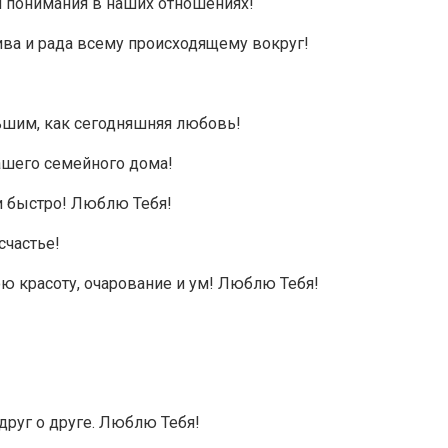
и понимания в наших отношениях!
сива и рада всему происходящему вокруг!
льшим, как сегодняшняя любовь!
ашего семейного дома!
 и быстро! Люблю Тебя!
счастье!
ою красоту, очарование и ум! Люблю Тебя!
друг о друге. Люблю Тебя!