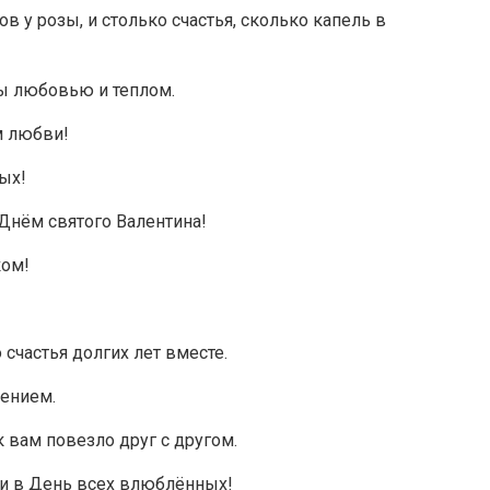
 у розы, и столько счастья, сколько капель в
ны любовью и теплом.
м любви!
ных!
Днём святого Валентина!
ком!
счастья долгих лет вместе.
вением.
вам повезло друг с другом.
ми в День всех влюблённых!