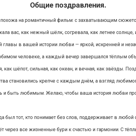
Общие поздравления.
ет похожа на романтичный фильм: с захватывающим сюжет
ла вас, как нежный шёлк, согревала, как летнее солнце, 
ой главы в вашей истории любви — яркой, искренней и нез
юбимом человеке, а каждый вечер завершался тёплым об
 как шёпот, сильная, как океан, и вечная, как звёзды. По
тва становились крепче с каждым днём, а взгляд любимог
ить и быть любимым. Желаю, чтобы ваша история любви пр
 был тот, кто понимает без слов, поддерживает в любой с
т через все жизненные бури к счастью и гармонии. С тёп