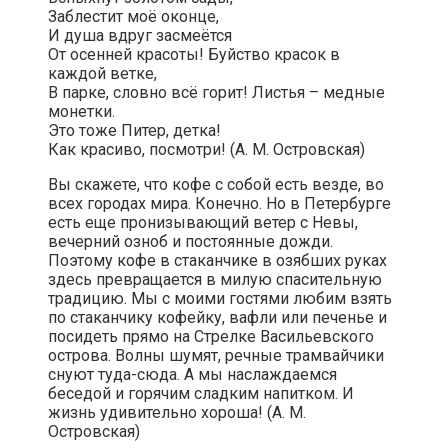
Заблестит моё оконце,
И душа вдруг засмеётся
От осенней красоты! Буйство красок в
каждой ветке,
В парке, словно всё горит! Листья – медные
монетки.
Это тоже Питер, детка!
Как красиво, посмотри! (А. М. Островская)
Вы скажете, что кофе с собой есть везде, во
всех городах мира. Конечно. Но в Петербурге
есть еще пронизывающий ветер с Невы,
вечерний озноб и постоянные дожди.
Поэтому кофе в стаканчике в озябших руках
здесь превращается в милую спасительную
традицию. Мы с моими гостями любим взять
по стаканчику кофейку, вафли или печенье и
посидеть прямо на Стрелке Васильевского
острова. Волны шумят, речные трамвайчики
снуют туда-сюда. А мы наслаждаемся
беседой и горячим сладким напитком. И
жизнь удивительно хороша! (А. М.
Островская)