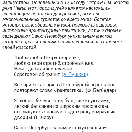
изяществом. Основанный в 1703 году Петром I на берегах
реки Невы, этот город-музей является настоящим
сокровищем не только для россиян, но и для
многочисленных туристов со всего мира. Богатая
история, разнообразные музеи, прекрасные дворцы,
интересные архитектурные памятники, уютные парки и
сады делают Санкт-Петербург уникальным местом,
которое поражает своим великолепием и вдохновляет
своей красотой.
Люблю тебя, Петра творенье,
люблю твой строгий, стройный вид,
Невы державное теченье,
береговой её гранит.
(А. Пушкин)
Все приезжающие в Петербург беспрестанно
повторяют слово «фантастика». (Ф. Бегбедер)
Я люблю белый Петербург, снежную зиму,
легкий бег саней по широким проспектам,
огромную, скованную льдом реку и мрачные
дворцы. (Г. Леру)
Санкт-Петербург занимает такую большую