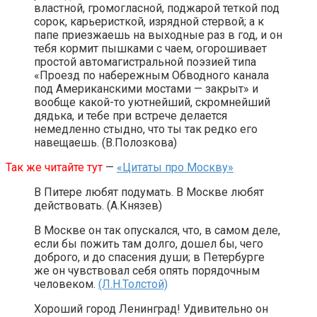
властной, громогласной, поджарой теткой под
сорок, карьеристкой, изрядной стервой; а к
папе приезжаешь на выходные раз в год, и он
тебя кормит пышками с чаем, огорошивает
простой автомагистральной поэзией типа
«Проезд по набережным Обводного канала
под Американскими мостами — закрыт» и
вообще какой-то уютнейший, скромнейший
дядька, и тебе при встрече делается
немедленно стыдно, что ты так редко его
навещаешь. (В.Полозкова)
Так же читайте тут
—
«Цитаты про Москву»
В Питере любят подумать. В Москве любят
действовать. (А.Князев)
В Москве он так опускался, что, в самом деле,
если бы пожить там долго, дошел бы, чего
доброго, и до спасения души; в Петербурге
же он чувствовал себя опять порядочным
человеком.
(Л.Н.Толстой)
Хороший город Ленинград! Удивительно он