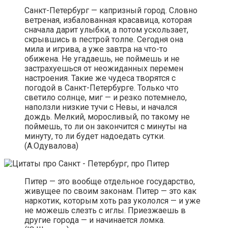
Санкт-Петербург — капризный город. Словно
ветреная, избалованная красавица, которая
сначала дарит улыбки, а потом ускользает,
скрывшись в пестрой толпе. Сегодня она
мила и игрива, а уже завтра на что-то
обижена. Не угадаешь, не поймешь и не
застрахуешься от неожиданных перемен
настроения. Такие же чудеса творятся с
погодой в Санкт-Петербурге. Только что
светило солнце, миг — и резко потемнело,
наползли низкие тучи с Невы, и начался
дождь. Мелкий, моросливый, по такому не
поймешь, то ли он закончится с минуты на
минуту, то ли будет надоедать сутки.
(А.Одувалова)
Питер — это вообще отдельное государство,
живущее по своим законам. Питер — это как
наркотик, которым хоть раз укололся — и уже
не можешь слезть с иглы. Приезжаешь в
другие города — и начинается ломка.