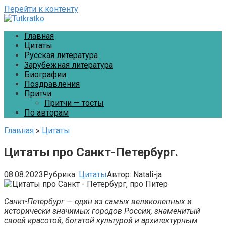
Перейти к контенту
Главная
Цитаты
Русская литература
Зарубежная литература
Биографии
Поздравления
Притчи
Притчи — тосты
По авторам
Главная
»
Цитаты
Цитаты про Санкт-Петербург.
08.08.2023
Рубрика:
Цитаты
Автор:
Natali-ja
Санкт-Петербург — один из самых великолепных и
исторически значимых городов России, знаменитый
своей красотой, богатой культурой и архитектурным