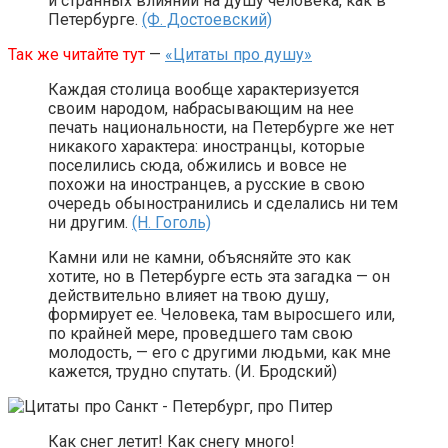
и странных влияний на душу человека, как в
Петербурге.
(Ф. Достоевский)
Так же читайте тут
—
«Цитаты про душу»
Каждая столица вообще характеризуется
своим народом, набрасывающим на нее
печать национальности, на Петербурге же нет
никакого характера: иностранцы, которые
поселились сюда, обжились и вовсе не
похожи на иностранцев, а русские в свою
очередь обыностранились и сделались ни тем
ни другим.
(Н. Гоголь)
Камни или не камни, объясняйте это как
хотите, но в Петербурге есть эта загадка — он
действительно влияет на твою душу,
формирует ее. Человека, там выросшего или,
по крайней мере, проведшего там свою
молодость, — его с другими людьми, как мне
кажется, трудно спутать. (И. Бродский)
Как снег летит! Как снегу много!