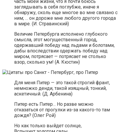
часть моей жизни, что я почти боюсь
заглядывать в себя поглубже, иначе я
обнаружу, сколь еще многое во мне связано с
ним; … он дороже мне любого другого города
в мире. (И. Стравинский)
Величие Петербурга исполнено глубокого
смысла, этот могущественный город,
одержавший победу над льдами и болотами,
дабы впоследствии одержать победу над
миром, потрясает — потрясает не столько
взор, сколько ум! (А. Кюстин)
Для меня Питер — это такой строгий франт,
немножко денди, такой изящный, тонкий,
аскетичный. (Д. Арбенина)
Питер есть Питер… Но разве можно
отказаться от прогулки из-за какого-то там
дождя? (Олег Рой)
Но как только выйдет солнце,
Вспыхнут золотом сады,