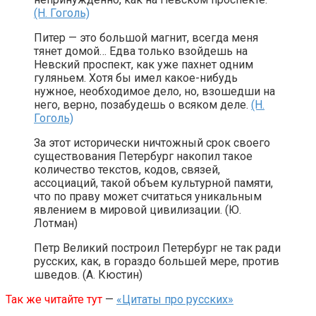
(Н. Гоголь)
Питер — это большой магнит, всегда меня
тянет домой… Едва только взойдешь на
Невский проспект, как уже пахнет одним
гуляньем. Хотя бы имел какое-нибудь
нужное, необходимое дело, но, взошедши на
него, верно, позабудешь о всяком деле.
(Н.
Гоголь)
За этот исторически ничтожный срок своего
существования Петербург накопил такое
количество текстов, кодов, связей,
ассоциаций, такой объем культурной памяти,
что по праву может считаться уникальным
явлением в мировой цивилизации. (Ю.
Лотман)
Петр Великий построил Петербург не так ради
русских, как, в гораздо большей мере, против
шведов. (А. Кюстин)
Так же читайте тут
—
«Цитаты про русских»