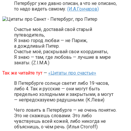
Петербург уже давно описан, а что не описано,
то надо видеть самому.
(И.А.Гончаров)
Счастье моё, доставай свой старый
путеводитель,
Я знаю город любви — не Париж,
а дождливый Питер.
Счастье моё, раскрывай свои координаты,
Я знаю — там, где любовь — лучшие в мире
закаты. (Z.I.M.A.)
Так же читайте тут
—
«Цитаты про счастье»
В Петербурге солнце светит либо 19 часов,
либо 4. Так и русские — они могут быть
предельно холодными и закрытыми, а могут
— непредсказуемо радушными. (К.Леви)
Чего ловить в Петербурге — не очень понятно.
Это не скажешь словами. Это либо
чувствуешь всей кожей, либо никогда не
объяснишь, о чём речь. (Илья Стогoff)