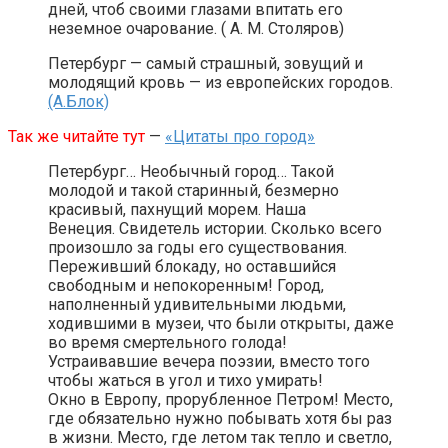
дней, чтоб своими глазами впитать его
неземное очарование. ( А. М. Столяров)
Петербург — самый страшный, зовущий и
молодящий кровь — из европейских городов.
(А.Блок)
Так же читайте тут
—
«Цитаты про город»
Петербург… Необычный город… Такой
молодой и такой старинный, безмерно
красивый, пахнущий морем. Наша
Венеция. Свидетель истории. Сколько всего
произошло за годы его существования.
Переживший блокаду, но оставшийся
свободным и непокоренным! Город,
наполненный удивительными людьми,
ходившими в музеи, что были открыты, даже
во время смертельного голода!
Устраивавшие вечера поэзии, вместо того
чтобы жаться в угол и тихо умирать!
Окно в Европу, прорубленное Петром! Место,
где обязательно нужно побывать хотя бы раз
в жизни. Место, где летом так тепло и светло,