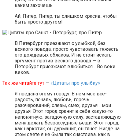
каким захочешь.
Ай, Питер, Питер, ты слишком красив, чтобы
быть просто другом!
В Петербург приезжают с улыбкой, без
всякого повода, просто чувствовать тяжесть
его дождевых облаков. И не стоит искать
аргумент против веского довода — в
Петербург приезжают влюбиться… Во веки
веков.
Так же читайте тут
—
«Цитаты про улыбку»
Я предана этому городу. В нем мое все-
радость, печаль, любовь, горечь
разочерований, слезы, смех, друзья… мои
друзья. Этот город хранит в себе какую-то
непонятную, загадочную силу, заставляющую
меня делать безрассудные вещи. Этот город,
как наркотик, он дурманит, он тянет. Нигде на
этом свете я не была так счастлива, как в