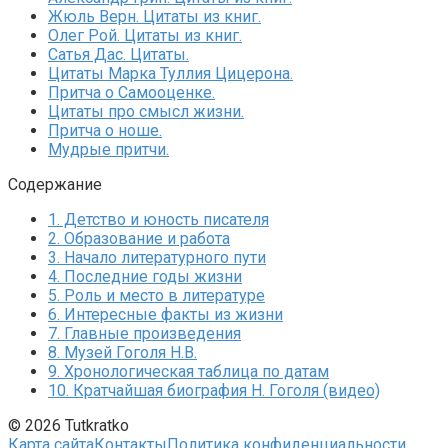
Жюль Верн. Цитаты из книг.
Олег Рой. Цитаты из книг.
Сатья Дас. Цитаты.
Цитаты Марка Туллия Цицерона.
Притча о Самооценке.
Цитаты про смысл жизни.
Притча о ноше.
Мудрые притчи.
Содержание
1.
Детство и юность писателя
2.
Образование и работа
3.
Начало литературного пути
4.
Последние годы жизни
5.
Роль и место в литературе
6.
Интересные факты из жизни
7.
Главные произведения
8.
Музей Гоголя Н.В.
9.
Хронологическая таблица по датам
10.
Кратчайшая биография Н. Гоголя (видео)
© 2026 Tutkratko
Карта сайта
Контакты
Политика конфиденциальности