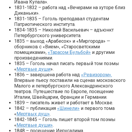
Ивана Купала».
1831-1832 – работа над «Вечерами на хуторе близ
Диканьки».
1831-1835 – Гоголь преподавал студентам
Патриотического института.
1834-1835 – Николай Васильевич – адъюнкт
Петербургского университета.
1835 – выход «Арабесок» и «Миргорода» —
сборников с «Вием», «Старосветскими
помещиками»,
«Тарасом Бульбой»
и другими
произведениями.
1835 – Гоголь начал писать первый том поэмы
«
Мертвые души
».
1836 – завершена работа над
«Ревизором».
Впервые пьесу поставили на сценах московского
Малого и петербургского Александринского
театров. Путешествие по Европе, посещение
Италии, Швейцарии, Франции и Германии.
1839 – писатель живет и работает в Москве.
1842 – публикация
«Шинели»
и первого тома
«
Мертвых душ»
.
1842-1845 – Гоголь пишет второй том поэмы
«
Мертвые души»
.
1848 – посещение Иерусалима.