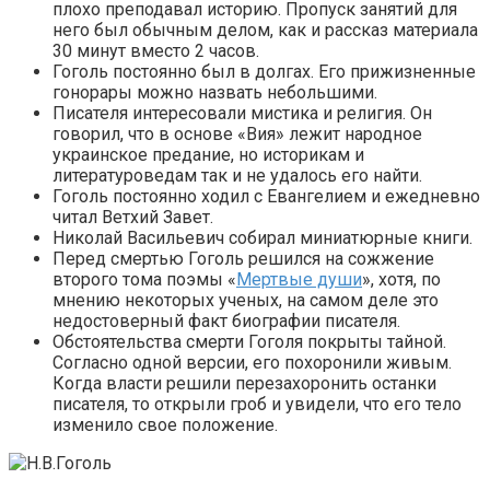
плохо преподавал историю. Пропуск занятий для
него был обычным делом, как и рассказ материала
30 минут вместо 2 часов.
Гоголь постоянно был в долгах. Его прижизненные
гонорары можно назвать небольшими.
Писателя интересовали мистика и религия. Он
говорил, что в основе «Вия» лежит народное
украинское предание, но историкам и
литературоведам так и не удалось его найти.
Гоголь постоянно ходил с Евангелием и ежедневно
читал Ветхий Завет.
Николай Васильевич собирал миниатюрные книги.
Перед смертью Гоголь решился на сожжение
второго тома поэмы «
Мертвые души
», хотя, по
мнению некоторых ученых, на самом деле это
недостоверный факт биографии писателя.
Обстоятельства смерти Гоголя покрыты тайной.
Согласно одной версии, его похоронили живым.
Когда власти решили перезахоронить останки
писателя, то открыли гроб и увидели, что его тело
изменило свое положение.