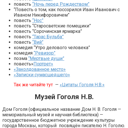
повесть
“Ночь перед Рождеством”
“Повесть о том, как поссорился Иван Иванович с
Иваном Никифоровичем”
повесть
“Нос”
повесть “Старосветские помещики”
повесть “Сорочинская ярмарка”
повесть
“Тарас Бульба”
повесть
“Вий”
комедия “Утро делового человека”
комедия
“Ревизор”
поэма
“Мертвые души”
повесть»
Портрет»
«Заколдованное место»
«Записки сумасшедшего»
Так же читайте тут
—
«Цитаты Гоголя Н.В.»
Музей Гоголя Н.В.
Дом Гоголя (официальное название Дом Н. В. Гоголя —
мемориальный музей и научная библиотека) —
государственное бюджетное учреждение культуры
города Москвы, который посвящён писателю Н. Гоголю.