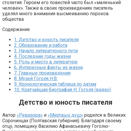
столетия. Героем его повестей часто был «маленький
человек». Также в своих произведениях писатель
уделял много внимания высмеиванию пороков
общества.
Содержание
1.
Детство и юность писателя
2.
Образование и работа
3.
Начало литературного пути
4.
Последние годы жизни
5.
Роль и место в литературе
6.
Интересные факты из жизни
7.
Главные произведения
8.
Музей Гоголя Н.В.
9.
Хронологическая таблица по датам
10.
Кратчайшая биография Н. Гоголя (видео)
Детство и юность писателя
Автор
«Ревизора»
и
«Мертвых душ»
родился в Великих
Сорочинцах (Полтавская губерния). Благодаря своему
отцу, помещику Василию Афанасьевичу Гоголю-