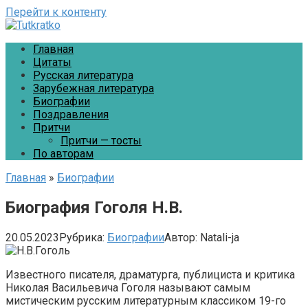
Перейти к контенту
Главная
Цитаты
Русская литература
Зарубежная литература
Биографии
Поздравления
Притчи
Притчи — тосты
По авторам
Главная
»
Биографии
Биография Гоголя Н.В.
20.05.2023
Рубрика:
Биографии
Автор:
Natali-ja
Известного писателя, драматурга, публициста и критика
Николая Васильевича Гоголя называют самым
мистическим русским литературным классиком 19-го