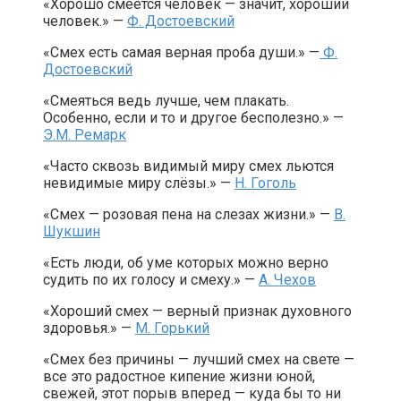
«Хорошо смеется человек — значит, хороший
человек.» —
Ф. Достоевский
«Смех есть самая верная проба души.» —
Ф.
Достоевский
«Смеяться ведь лучше, чем плакать.
Особенно, если и то и другое бесполезно.» —
Э.М. Ремарк
«Часто сквозь видимый миру смех льются
невидимые миру слёзы.» —
Н. Гоголь
«Смех — розовая пена на слезах жизни.» —
В.
Шукшин
«Есть люди, об уме которых можно верно
судить по их голосу и смеху.» —
А. Чехов
«Хороший смех — верный признак духовного
здоровья.» —
М. Горький
«Смех без причины — лучший смех на свете —
все это радостное кипение жизни юной,
свежей, этот порыв вперед — куда бы то ни