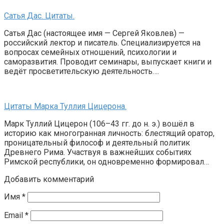
Сатья Дас. Цитаты.
Сатья Дас (настоящее имя — Сергей Яковлев) —
российский лектор и писатель. Специализируется на
вопросах семейных отношений, психологии и
саморазвития. Проводит семинары, выпускает книги и
ведёт просветительскую деятельность….
Цитаты Марка Туллия Цицерона.
Марк Туллий Цицерон (106–43 гг. до н. э.) вошёл в
историю как многогранная личность: блестящий оратор,
проницательный философ и деятельный политик
Древнего Рима. Участвуя в важнейших событиях
Римской республики, он одновременно формировал…
Добавить комментарий
Имя
*
Email
*