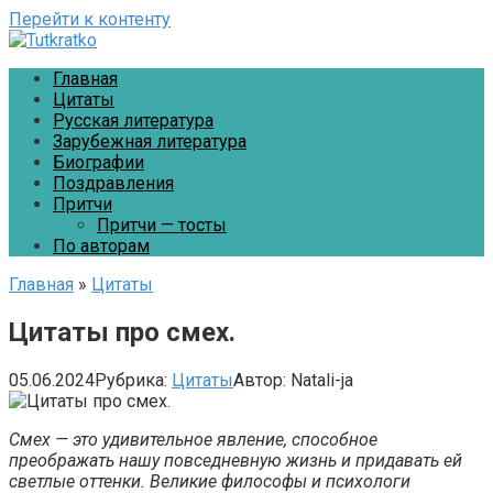
Перейти к контенту
Главная
Цитаты
Русская литература
Зарубежная литература
Биографии
Поздравления
Притчи
Притчи — тосты
По авторам
Главная
»
Цитаты
Цитаты про смех.
05.06.2024
Рубрика:
Цитаты
Автор:
Natali-ja
Смех — это удивительное явление, способное
преображать нашу повседневную жизнь и придавать ей
светлые оттенки. Великие философы и психологи