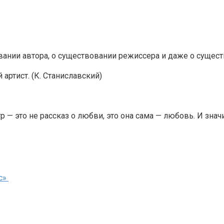
ании автора, о существовании режиссера и даже о существ
ртист. (К. Станиславский)
тр — это не рассказ о любви, это она сама — любовь. И значит
ес»