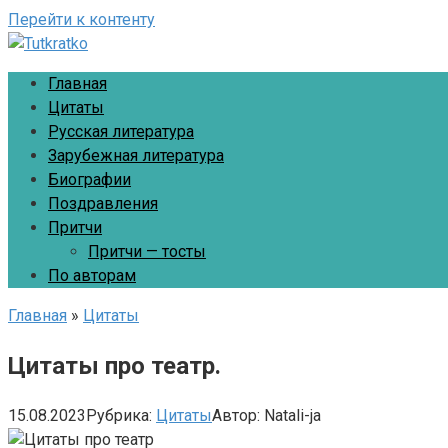
Перейти к контенту
Главная
Цитаты
Русская литература
Зарубежная литература
Биографии
Поздравления
Притчи
Притчи — тосты
По авторам
Главная
»
Цитаты
Цитаты про театр.
15.08.2023
Рубрика:
Цитаты
Автор:
Natali-ja