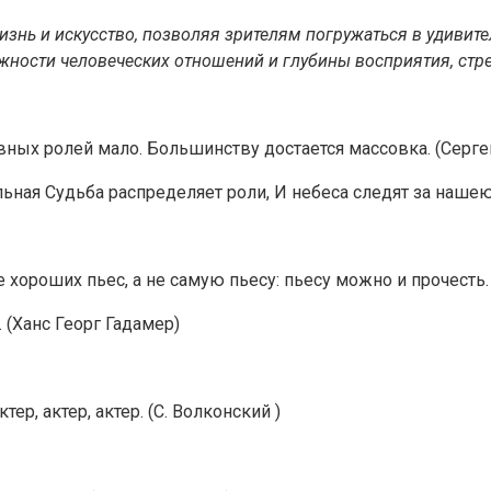
жизнь и искусство, позволяя зрителям погружаться в удивит
ажности человеческих отношений и глубины восприятия, стр
авных ролей мало. Большинству достается массовка. (Серг
льная Судьба распределяет роли, И небеса следят за нашею
 хороших пьес, а не самую пьесу: пьесу можно и прочесть
 (Ханс Георг Гадамер)
ер, актер, актер. (С. Волконский )