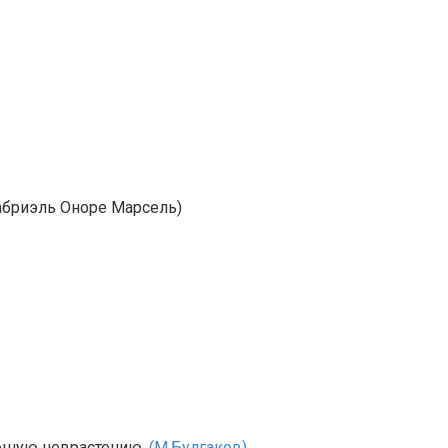
Габриэль Оноре Марсель)
рошую неврастению.
(М.Булгаков)