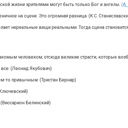
ской жизни зрителями могут быть только Бог и ангелы.
(А.
ичное на сцене. Это огромная разница. (К.С. Станиславски
 делает нереальные вещи реальными. Тогда сцена становит
акомым человеком; отсюда великие страсти, которые возб
о все. (Леонид Якубович)
чем-то привычным. (Тристан Бернар)
 Ключевский)
! (Виссарион Белинский)