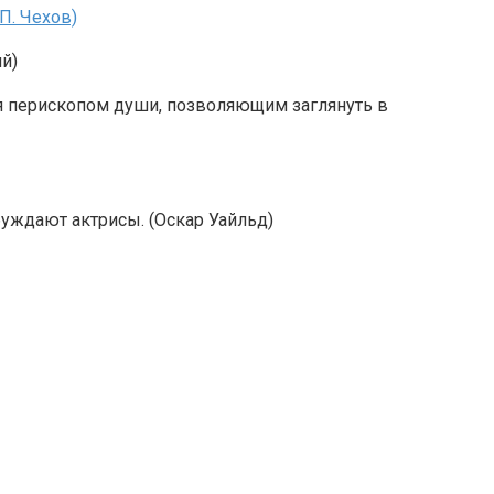
 П. Чехов)
й)
ся перископом души, позволяющим заглянуть в
уждают актрисы. (Оскар Уайльд)