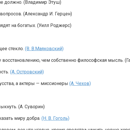
 не должно. (Владимир Этуш)
опросов. (Александр И. Герцен)
ядят на богатых. (Уилл Роджерс)
щее стекло.
(В. В.Маяковский)
му восстановлению, чем собственно философская мысль. (
ость.
(А. Островский)
кусства, а актеры — миссионеры
(А. Чехов)
выкнуть. (А. Суворин)
казать миру добра.
(Н. В. Гоголь)
 словом, все что угодно, кроме средства нажить новую хо