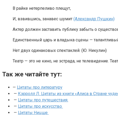
В райке нетерпеливо плещут,
И, взвившись, занавес шумит
(Александр Пушкин)
Актер должен заставить публику забыть о существов
Единственный царь и владыка сцены — талантливый а
Нет двух одинаковых спектаклей. (Ю. Никулин)
Театр — это не кино, не эстрада, не телевидение. Теа
Так же читайте тут:
—
Цитаты про литературу
—
Кэрролл Л. Цитаты из книги «Алиса в Стране чуд
—
Цитаты про путешествия.
—
Цитаты про искусство
—
Цитаты Ницше