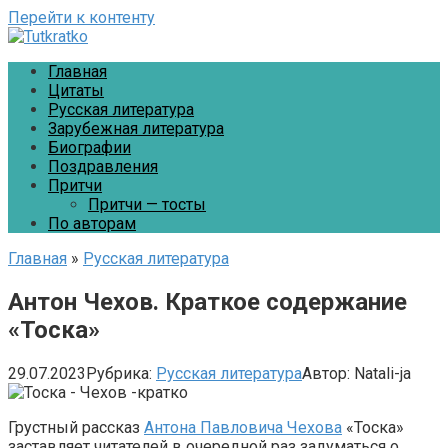
Перейти к контенту
Главная
Цитаты
Русская литература
Зарубежная литература
Биографии
Поздравления
Притчи
Притчи — тосты
По авторам
Главная
»
Русская литература
Антон Чехов. Краткое содержание
«Тоска»
29.07.2023
Рубрика:
Русская литература
Автор:
Natali-ja
Грустный рассказ
Антона Павловича Чехова
«Тоска»
заставляет читателей в очередной раз задуматься о