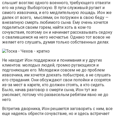
слышит возглас одного военного, требующего отвезти
его на улицу Выборгскую. В пути служивый ругает и
самого извозчика, и его медлительную лошадь. Ион же
далек от всего, мыслями, он погружен в свою беду —
внезапную смерть любимого сына. Ему очень хочется
поделиться своим горем, найти хоть в ком-то
сочувствия, поэтому он и начинает рассказывать седоку
о свалившемся на него несчастье. Однако тот вовсе не
желает его слушать, думая только собственных делах.
Не находит Ион поддержки и понимания и у других
клиентов: молодых людей, громко ругающихся и
подгоняющих его. Молодежи совсем не до проблем
извозчика, им хочется доехать побыстрее, а не слушать
его страдания. Они обсуждают свои попойки и ссорятся
из-за мест в карете, кто должен стоять, а кто сидеть.
Было, начав разговор о смерти сына, Ион тут же
умолкает, потому что развеселым ребятам явно не до
него.
Встретив дворника, Ион решается заговорить с ним, все
еще надеясь обрести сочувствие, но и здесь встречает