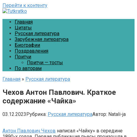
Перейти к контенту
Главная
Цитаты
Русская литература
Зарубежная литература
Биографии
Поздравления
Притчи
Притчи — тосты
По авторам
Главная
»
Русская литература
Чехов Антон Павлович. Краткое
содержание «Чайка»
03.12.2023
Рубрика:
Русская литература
Автор:
Natali-ja
Антон Павлович Чехов
написал «Чайку» в середине
1890-х годов. Первая публикация пьесы произошла в