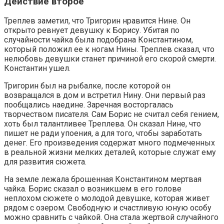
Действие второе
Треплев заметил, что Тригорин нравится Нине. Он
открыто ревнует девушку к Борису. Убитая по
случайности чайка была подобрана Константином,
который положил ее к ногам Нины. Треплев сказал, что
нелюбовь девушки станет причиной его скорой смерти.
Константин ушел.
Тригорин был на рыбалке, после которой он
возвращался в дом и встретил Нину. Они первый раз
пообщались наедине. Заречная восторгалась
творчеством писателя. Сам Борис не считал себя гением,
хоть был талантливее Треплева. Он сказал Нине, что
пишет не ради упоения, а для того, чтобы заработать
денег. Его произведения содержат много подмеченных
в реальной жизни мелких деталей, которые служат ему
для развития сюжета.
На земле лежала брошенная Константином мертвая
чайка. Борис сказал о возникшем в его голове
неплохом сюжете о молодой девушке, которая живет
рядом с озером. Свободную и счастливую юную особу
можно сравнить с чайкой. Она стала жертвой случайного