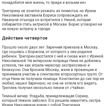
понадобится моя жизнь, то приди и возьми ее».
Тригорину не хочется уезжать из поместья, но Ирина
Николаевна заставила Бориса сопровождать ее.
Накануне отъезда он встретился с Ниной, которая
собирается стать актрисой в Москве. Борис уговорил ее
на новую встречу в городе.
Действие четвертое
Прошло около двух лет. Заречная приехала в Москву,
где сошлась с Борисом, от которого у нее родился
ребенок. Тригорин расстался с ней и снова жил с Ириной
Николаевной. На актерском поприще Нина не добилась
успехов, так как играла чересчур экспрессивно и
безвкусно. Она бросила Москву, жила в провинции и
принимала участие в спектаклях второсортных трупп. От
отца Нина не получала помощи. Константин до сих пор ее
любил, нашел Заречную, но она не хотела его видеть.
Треплев получил несколько писем от «Чайки».
Темный вечер. Усадьба, принадлежащая Сорину,
который тяжело заболел. Его решила навестить сестра.
Ирина Николаевна взяла с собой Тригорина.