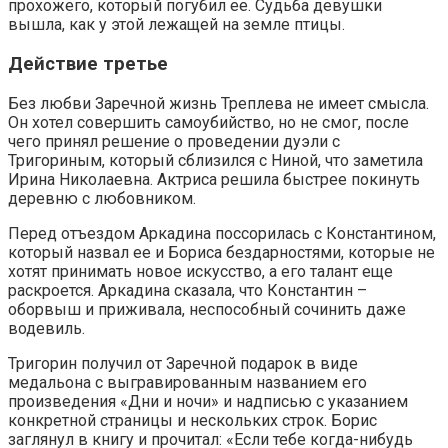
прохожего, который погубил ее. Судьба девушки
вышла, как у этой лежащей на земле птицы.
Действие третье
Без любви Заречной жизнь Треплева не имеет смысла.
Он хотел совершить самоубийство, но не смог, после
чего принял решение о проведении дуэли с
Тригориным, который сблизился с Ниной, что заметила
Ирина Николаевна. Актриса решила быстрее покинуть
деревню с любовником.
Перед отъездом Аркадина поссорилась с Константином,
который назвал ее и Бориса бездарностями, которые не
хотят принимать новое искусство, а его талант еще
раскроется. Аркадина сказала, что Константин –
оборвыш и приживала, неспособный сочинить даже
водевиль.
Тригорин получил от Заречной подарок в виде
медальона с выгравированным названием его
произведения «Дни и ночи» и надписью с указанием
конкретной страницы и нескольких строк. Борис
заглянул в книгу и прочитал: «Если тебе когда-нибудь