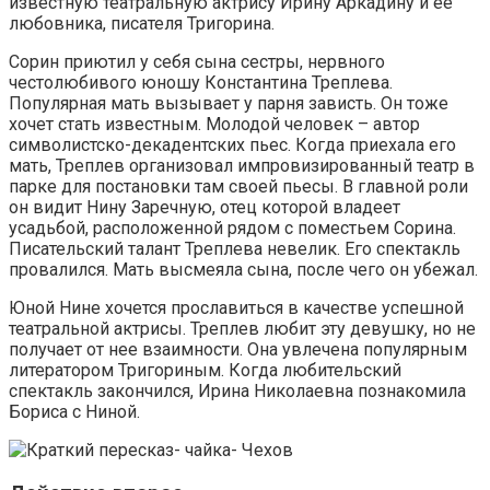
известную театральную актрису Ирину Аркадину и ее
любовника, писателя Тригорина.
Сорин приютил у себя сына сестры, нервного
честолюбивого юношу Константина Треплева.
Популярная мать вызывает у парня зависть. Он тоже
хочет стать известным. Молодой человек – автор
символистско-декадентских пьес. Когда приехала его
мать, Треплев организовал импровизированный театр в
парке для постановки там своей пьесы. В главной роли
он видит Нину Заречную, отец которой владеет
усадьбой, расположенной рядом с поместьем Сорина.
Писательский талант Треплева невелик. Его спектакль
провалился. Мать высмеяла сына, после чего он убежал.
Юной Нине хочется прославиться в качестве успешной
театральной актрисы. Треплев любит эту девушку, но не
получает от нее взаимности. Она увлечена популярным
литератором Тригориным. Когда любительский
спектакль закончился, Ирина Николаевна познакомила
Бориса с Ниной.