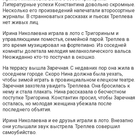
Литературные успехи Константина довольно скромные.
Несколько его произведений напечатали второсортные
журналы. В странноватых рассказах и пьесах Треплева
нет живых лиц.
Ирина Николаевна играла в лото с Тригориным и
управляющими поместья, семейной парой. Треплев в
это время музицировал на фортепиано. Из соседней
комнаты долетала мелодия меланхолического вальса.
Неожиданно кто-то постучал в окошко.
На террасу вышла Заречная. С недавних пор она жила в
соседнем городе. Скоро Нина должна была уехать,
чтобы зимой играть в провинциальном елецком театре.
Заречная захотела увидеть Треплева. Она бросилась к
нему и стала плакать. Нина рассказала о бесчестном
поступке Тригорина. Константин просил, чтобы Заречная
осталась, но молодая женщина убежала после
последнего объятия.
Ирина Николаевна и ее друзья играли в лото. Внезапно
они услышали звук выстрела. Треплев совершил
самоубийство.