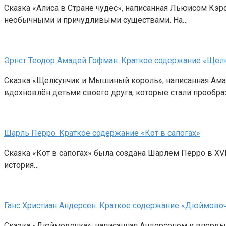
Сказка «Алиса в Стране чудес», написанная Льюисом Кэр
необычными и причудливыми существами. На…
Эрнст Теодор Амадей Гофман. Краткое содержание «Ще
Сказка «Щелкунчик и Мышиный король», написанная Ама
вдохновлён детьми своего друга, которые стали прообр
Шарль Перро. Краткое содержание «Кот в сапогах»
Сказка «Кот в сапогах» была создана Шарлем Перро в XVII
история…
Ганс Христиан Андерсен. Краткое содержание «Дюймово
Сказка «Дюймовочка», написанная Андерсеном и впервые 