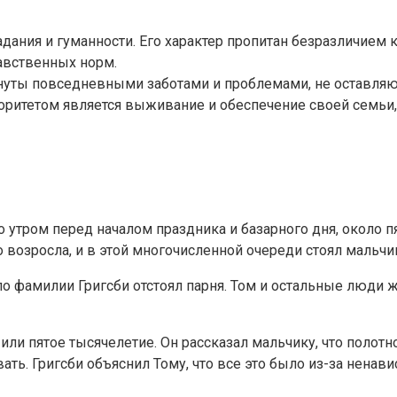
адания и гуманности. Его характер пропитан безразличием 
авственных норм.
нуты повседневными заботами и проблемами, не оставля
ритетом является выживание и обеспечение своей семьи, 
 утром перед началом праздника и базарного дня, около п
о возросла, и в этой многочисленной очереди стоял мальчи
 по фамилии Григсби отстоял парня. Том и остальные люди 
 или пятое тысячелетие. Он рассказал мальчику, что поло
ать. Григсби объяснил Тому, что все это было из-за нена