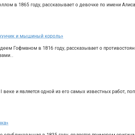
оллом в 1865 году, рассказывает о девочке по имени Алис
лкунчик и мышиный король»
деем Гофманом в 1816 году, рассказывает о противосто
азами…
 веке и является одной из его самых известных работ, поп
чка»
опубликованная в 1835 году, является примером оригинал