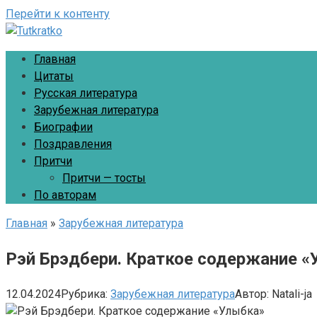
Перейти к контенту
Главная
Цитаты
Русская литература
Зарубежная литература
Биографии
Поздравления
Притчи
Притчи — тосты
По авторам
Главная
»
Зарубежная литература
Рэй Брэдбери. Краткое содержание 
12.04.2024
Рубрика:
Зарубежная литература
Автор:
Natali-ja