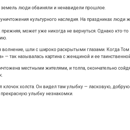
 земель люди обвиняли и ненавидели прошлое.
уничтожения культурного наследия. На праздниках люди ж
ак прежняя, может уже никогда не вернуться. Однако кто-т
ию.
 волнение, шли с широко раскрытыми глазами. Когда Том н
а» — так называлась картина с женщиной и ее таинственно
чтожена местными жителями, и толпа, окончательно сойдя
к.
 клочок холста. Он видел там улыбку — ласковую, добрую. 
о прекрасную улыбку незнакомки.