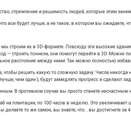
рство, стремление и решимость людей, которые этим занима
то все будет лучше, а не такое, в котором вы ожидаете, чт
о мы строим их в 3D-формате. Повсюду эти высокие здания
ход — строить тоннели, они помогут перейти в 3D. Можно 
ьное расстояние между ними. Так можно полностью избави
, чтобы решить какую то сложную задачу. Числа никогда 
 лучше, чем один ), будут замедлять прогресс и сделают за
ным. В противном случае вы просто станете несчастным »
 раб на плантации, по 100 часов в неделю. Это увеличивает
вы делаете то же самое, вы знаете, что… вы достигнете за 4 