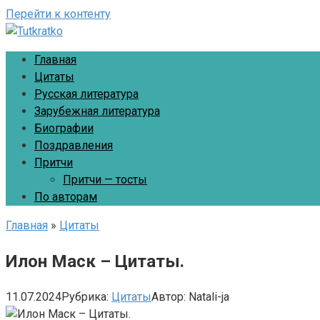
Перейти к контенту
Главная
Цитаты
Русская литература
Зарубежная литература
Биографии
Поздравления
Притчи
Притчи — тосты
По авторам
Главная
»
Цитаты
Илон Маск – Цитаты.
11.07.2024
Рубрика:
Цитаты
Автор:
Natali-ja