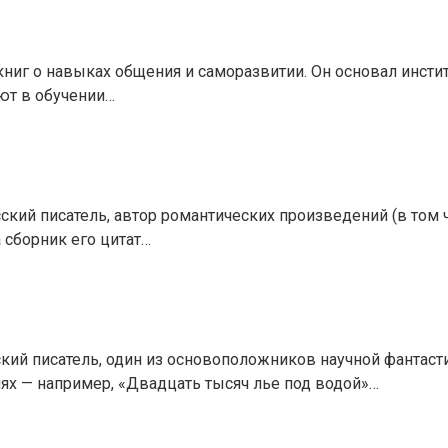
 книг о навыках общения и саморазвитии. Он основал инст
ют в обучении…
усский писатель, автор романтических произведений (в том
 сборник его цитат…
кий писатель, один из основоположников научной фантаст
ях — например, «Двадцать тысяч лье под водой»…